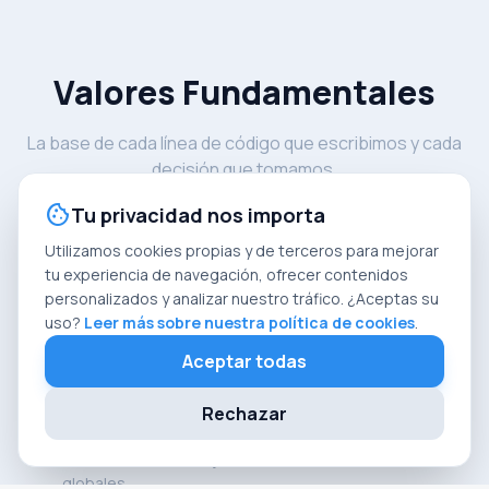
Valores Fundamentales
La base de cada línea de código que escribimos y cada
decisión que tomamos.
cookie
Tu privacidad nos importa
Utilizamos cookies propias y de terceros para mejorar
tu experiencia de navegación, ofrecer contenidos
personalizados y analizar nuestro tráfico. ¿Aceptas su
precision_manufacturing
uso?
Leer más sobre nuestra política de cookies
.
Aceptar todas
Ingeniería de Precisión
Rechazar
Arquitecturas robustas y escalables diseñadas
meticulosamente bajo los más altos estándares
globales.