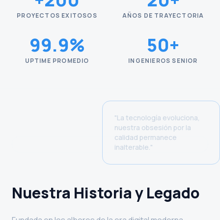
PROYECTOS EXITOSOS
AÑOS DE TRAYECTORIA
99.9%
50+
UPTIME PROMEDIO
INGENIEROS SENIOR
"La tecnología evoluciona,
nuestra obsesión por la
calidad permanece
inalterable."
Nuestra Historia y Legado
Fundada en los albores de la era digital moderna,