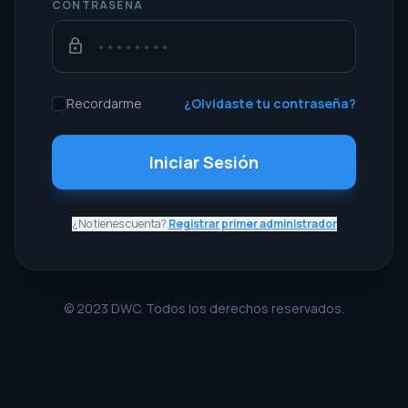
CONTRASEÑA
lock
Recordarme
¿Olvidaste tu contraseña?
Iniciar Sesión
¿No tienes cuenta?
Registrar primer administrador
© 2023 DWC. Todos los derechos reservados.